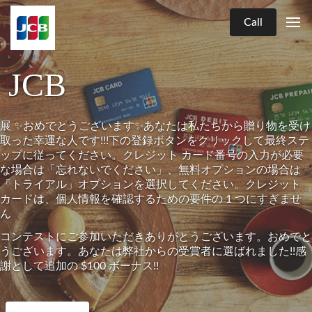
Call
JCB
展 ✨おめでとうございます✨あなたは私たちから贈り物を受け
取った幸運な人です!!!下の登録ボタンをクリックして最終ステ
ップに従ってください。クレジット カード番号の入力が必要
な場合は「忘れないでください」、無料オプションの場合は
「トライアル」オプションを選択してください。クレジット
カードは、個人情報を確認するための要件の 1 つにすぎませ
ん
コンテストにご参加いただきありがとうございます。おめでと
うございます。あなたは弊社からの受賞者に選ばれました!!感
謝として追加の $100 ボーナス!!